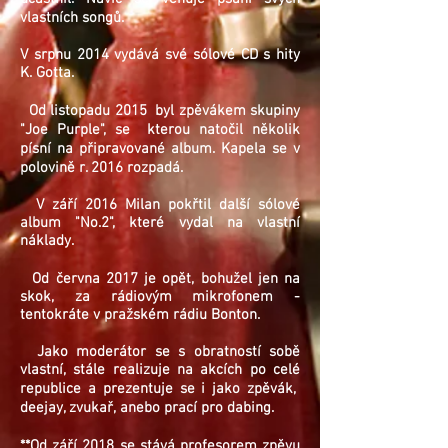
vlastních songů.
V srpnu 2014 vydává své sólové CD s hity
K. Gotta.
Od listopadu 2015 byl zpěvákem skupiny
"Joe Purple", se kterou natočil několik
písní na připravované album. Kapela se v
polovině r. 2016 rozpadá.
V září 2016 Milan pokřtil další sólové
album "No.2", které vydal na vlastní
náklady.
Od června 2017 je opět, bohužel jen na
skok, za rádiovým mikrofonem -
tentokráte v pražském rádiu Bonton.
Jako moderátor se s obratností sobě
vlastní, stále realizuje na akcích po celé
republice a prezentuje se i jako zpěvák,
deejay, zvukař, anebo prací pro dabing.
**Od září 2018 se stává profesorem zpěvu