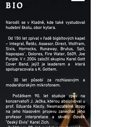
BIO
Narodil se v Kladně, kde také vystudoval
hudební školu, obor kytara.
Od 15ti let zpíval v řadě bigbítových kapel
– Integral, Řetěz, Assesor, Direct, Wolfram,
Sixis, Horrocks, Runaway, Brutus, Spit,
Napospas´, Dolores, Fire Water, 0609, Joe
Purple. V r. 2004 založil skupinu Karel Gott
Cover Band, jejíž je leaderem a která
spolupracovala s K. Gottem.
30 let působí za rozhlasovým a
moderátorským mikrofonem.
Počátkem 90. let studuje zpěv na
konzervatoři J. Ježka, kterou abslolvoval u
prof. Eduarda Klezly. Nesmazatelné stopy
na jeho hlasovém projevu zanechal jeho
profesor interpretace a skvělý člověk
"český Elvis" Karel Zich.