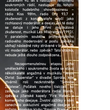
Začátkem 90. let s nástupem fenoménu
soukromých rádií, nastupuje do tohoto
kolotoče hudebního showbussinesu –
rádio Kiss 98fm, radio City 93,7 a
zkušenosti z konzervatoře úročí jako
rozhlasový moderátor a deejay. Do té doby
se datuje i jeho první muzikálová
zkušenost, muzikál Les Misérables /1992/.
V paralelním souběhu profesionálního
radiového moderování a postu zpěváka
ubíhají následné roky strávené v branži. Je
víc moderátor, nebo zpěvák? Tato otázka,
nebude ještě dlouho zodpovězena...
Nezapomenutelnou etapou jeho
uměleckého i soukromého života se stává
několikaleté angažmá v muzikálu "Jesus
Christ Superstar" v divadle Spirála, kde
ztvárnil roli nezkrotného "Simona
Zélotese". Počátek nového tisíciletí ho
zastihuje jako moderátora radia Blaník,
zpěváka jižanské kapely "Fire Water" a
komerčního deejaye. Životní zážitky v něm
zanechalo exkluzivní angažmá deejaye v
nočním pánském klubu "Empire Prague".