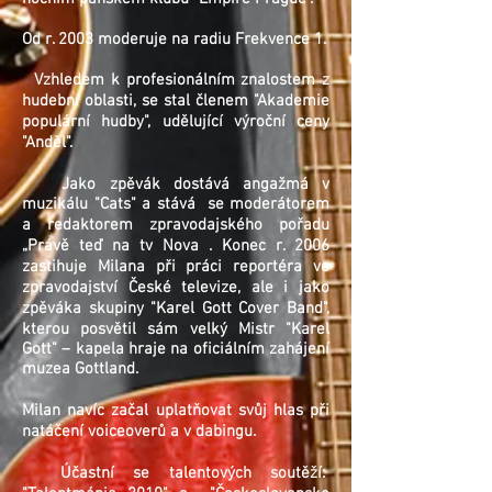
Od r. 2003 moderuje na radiu Frekvence 1.
Vzhledem k profesionálním znalostem z
hudební oblasti, se stal členem "Akademie
populární hudby", udělující výroční ceny
"Anděl".
Jako zpěvák dostává angažmá v
muzikálu "Cats" a stává se moderátorem
a redaktorem zpravodajského pořadu
„Právě teď na tv Nova . Konec r. 2006
zastihuje Milana při práci reportéra ve
zpravodajství České televize, ale i jako
zpěváka skupiny "Karel Gott Cover Band",
kterou posvětil sám velký Mistr "Karel
Gott" – kapela hraje na oficiálním zahájení
muzea Gottland.
Milan navíc začal uplatňovat svůj hlas při
natáčení voiceoverů a v dabingu.
Účastní se talentových soutěží: