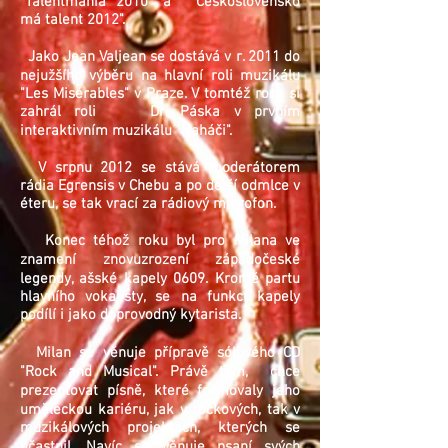
"Talentmánia 2010" a "Československo
má talent 2012".
Jako Jean Valjean se dostává v r. 2011 do
nejužšího výběru na hlavní roli muzikálu
"Les Misérables" v Praze. V tomtéž roce si
zahrál roli Dr. Páska v prvním
interaktivním muzikálu "Naháči".
V srpnu 2012 se stává moderátorem
rádia Egrensis v Chebu a po delší odmlce v
éteru, se tak vrací za rádiový mikrofon.
Konec téhož roku byl pro Milana ve
znamení znovuzrození západočeské
legendy, ašské kapely 0609. Kromě partu
hlavního vokalisty, se na funkci kapely
podílí i jako doprovodný kytarista.
Milan se věnuje přípravě sólového CD
"Rock and Musical". Právě tam, chce
prezentovat písně, které formovaly jeho
uměleckou kariéru, jak v rockových, tak v
muzikálových projektech, kterých se
účastnil. Navíc se věnuje psaní svých